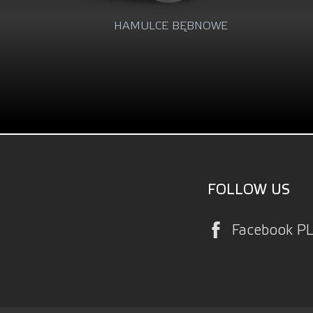
ĘBNOWE
PŁYNY HAMULCOWE
FOLLOW US
Facebook P