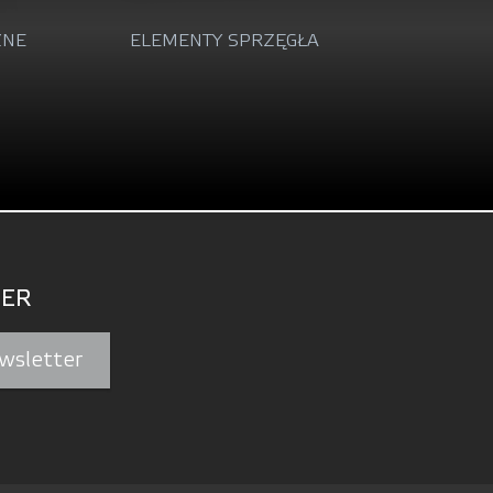
GŁA
CZUJNIKI PRĘDKOŚCI OBROTOWEJ
KOŁA
ER
wsletter