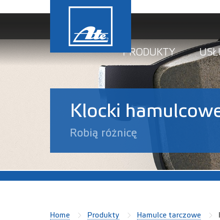
PRODUKTY
USŁ
Klocki hamulcow
Robią różnicę
Home
Produkty
Hamulce tarczowe