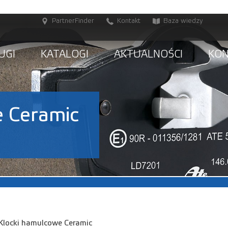
PartnerFinder
Kontakt
Baza wiedzy
UGI
KATALOGI
AKTUALNOŚCI
KO
e Ceramic
Klocki hamulcowe Ceramic