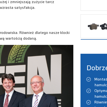
żej i zmniejszają zużycie tarcz
 wzrasta satysfakcja.
rodowiska. Również dlatego nasze klocki
iwą wartością dodaną.
Dobrz
Montaż
hamulc
Optyma
hamulc
Równie 