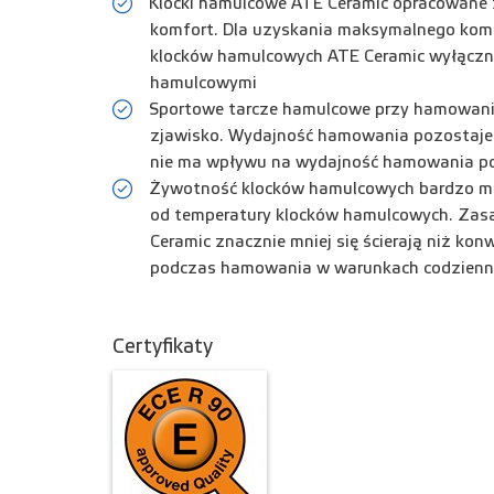
Klocki hamulcowe ATE Ceramic opracowane z
komfort. Dla uzyskania maksymalnego kom
klocków hamulcowych ATE Ceramic wyłącznie
hamulcowymi
Sportowe tarcze hamulcowe przy hamowaniu
zjawisko. Wydajność hamowania pozostaje 
nie ma wpływu na wydajność hamowania p
Żywotność klocków hamulcowych bardzo moc
od temperatury klocków hamulcowych. Zasa
Ceramic znacznie mniej się ścierają niż ko
podczas hamowania w warunkach codzienn
Certyfikaty