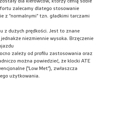
ostały dla kierowców, którzy cenią sobie
fortu zalecamy dlatego stosowanie
 z "normalnymi" tzn. gładkimi tarczami
 z dużych prędkości. Jest to znane
jednakże niezmiennie wysoka. Brzęczenie
ojazdu
no zależy od profilu zastosowania oraz
dniczo można powiedzieć, że klocki ATE
nwencjonalne ("Low Met"), zwłaszcza
ego użytkowania.