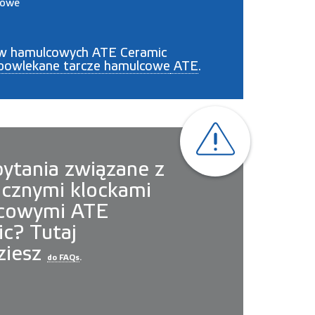
cowe
w hamulcowych ATE Ceramic
powlekane tarcze hamulcowe
ATE
.
ytania związane z
cznymi klockami
cowymi ATE
c? Tutaj
ziesz
do FAQs
.