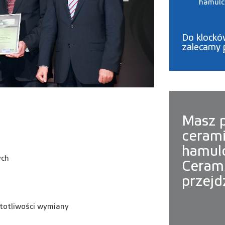
hamul
Do klockó
zalecamy
Masz p
cerami
hamul
ych
Cerami
przejd
stotliwości wymiany